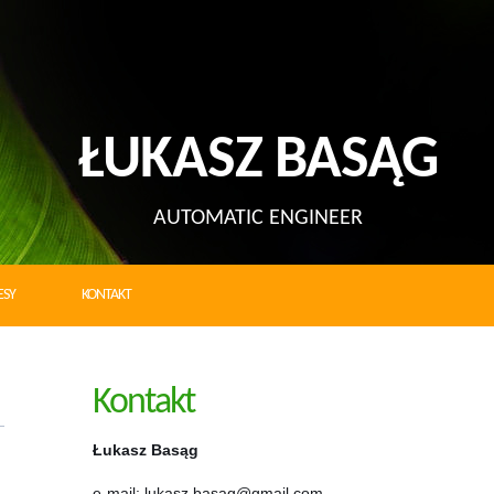
ŁUKASZ BASĄG
AUTOMATIC ENGINEER
ESY
KONTAKT
Kontakt
Łukasz Basąg
e-mail: lukasz.basag@gmail.com