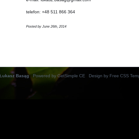
telefon: +48 511 866 364
Posted by June 26th, 2014
Łukasz Basąg
Powered by GetSimple CE
Design by
Free CSS Temp