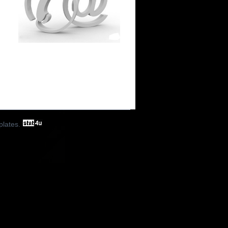
lates
.